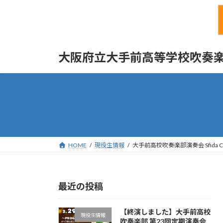
コ
ナ
大阪府立大手前高等学校吹奏楽
ン
ビ
テ
ゲ
ン
ー
ツ
シ
へ
ョ
ス
ン
キ
に
ッ
移
HOME
現役生情報
大手前高校吹奏楽部演奏会 Sfida C
プ
動
最近の投稿
【終演しました】大手前高校
現役生情報
吹奏楽部 第23回定期演奏会