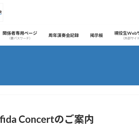
関係者専用ページ
現役生Web
周年演奏会記録
掲示板
（要パスワード）
（外部サイ
a Concertのご案内