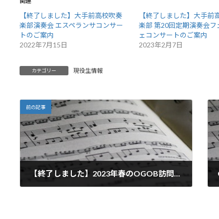
関連
【終了しました】大手前高校吹奏
【終了しました】大手前
楽部演奏会 エスペランサコンサー
楽部 第20回定期演奏会
トのご案内
ェコンサートのご案内
2022年7月15日
2023年2月7日
現役生情報
カテゴリー
前の記事
【終了しました】2023年春のOGOB訪問日のご案内
2023年4月4日