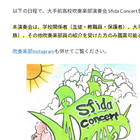
更
以下の日程で、大手前高校吹奏楽部演奏会 Sfida Conce
新
日
時
本演奏会は、学校関係者（生徒・教職員・保護者）、大手
:
族）、その他吹奏楽部員の紹介を受けた方のみ鑑賞可能
吹奏楽部Instagram
も併せてご覧ください。