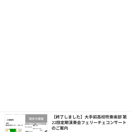
OG・OB会報「Long Tone」第21号を公
お知らせ
開しました
2025年8月26日
保護中: 【終了しました】創部55周年記
55周年事業
念演奏会 演奏参加者募集のご案内
2025年4月6日
【終了しました】2025年度吹奏楽部
お知らせ
OG・OB会総会のご案内
2025年2月1日
【終了しました】大手前高校吹奏楽部 第
現役生情報
22回定期演奏会フェリーチェコンサート
のご案内