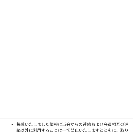
2023年4月 一部改訂
OG・OB名簿への登録及び登録内容の変更につきましては、下記
のフォームをご利用いただくか、OG・OB会事務局までメールで
お送りいただきますようお願いいたします。
メールでお送りいただく場合は、
氏名（旧姓）・卒業年・パ
ート・メールアドレス・住所・電話番号（自宅）
については
必ずご記入ください。
ご登録頂いた方にはこちらから確認のメールを送付いたしま
す。登録後2,3週間経ってもメールが届かない場合は、お手
数ですがもう一度ご登録頂くか、上記アドレスまでご連絡下
さい。
なお、名簿につきましては、個人情報の漏洩を出来るだけ防ぐた
めに、
紙媒体で発行し、電磁的情報での配布（e-mail、Web上での
配信など）はいたしません。
掲載いたしました情報は当会からの連絡および会員相互の連
絡以外に利用することは一切禁止いたしますとともに、取り