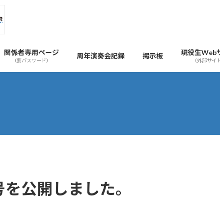
関係者専用ページ
現役生Web
周年演奏会記録
掲示板
（要パスワード）
（外部サイ
18号を公開しました。