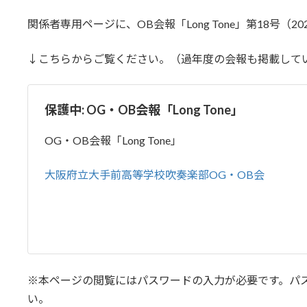
更
関係者専用ページに、OB会報「Long Tone」第18号（
新
日
時
↓こちらからご覧ください。（過年度の会報も掲載して
:
保護中: OG・OB会報「Long Tone」
OG・OB会報「Long Tone」
大阪府立大手前高等学校吹奏楽部OG・OB会
※本ページの閲覧にはパスワードの入力が必要です。パ
い。