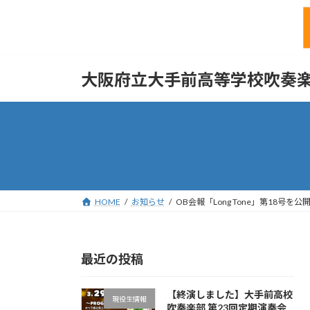
コ
ナ
大阪府立大手前高等学校吹奏楽
ン
ビ
テ
ゲ
ン
ー
ツ
シ
へ
ョ
ス
ン
キ
に
ッ
移
HOME
お知らせ
OB会報「Long Tone」第18号を
プ
動
最近の投稿
【終演しました】大手前高校
現役生情報
吹奏楽部 第23回定期演奏会