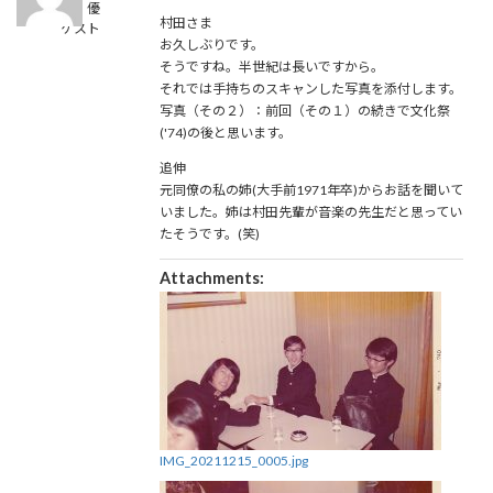
相見 優
時
村田さま
ゲスト
:
お久しぶりです。
そうですね。半世紀は長いですから。
それでは手持ちのスキャンした写真を添付します。
写真（その２）：前回（その１）の続きで文化祭
('74)の後と思います。
追伸
元同僚の私の姉(大手前1971年卒)からお話を聞いて
いました。姉は村田先輩が音楽の先生だと思ってい
たそうです。(笑)
Attachments:
IMG_20211215_0005.jpg