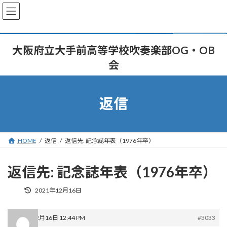
コ
ナ
大阪府立大手前高等学校吹奏楽部OG・OB
ン
ビ
会
テ
ゲ
ン
ー
ツ
シ
へ
ョ
返信
ス
ン
キ
に
ッ
移
プ
動
HOME
返信
返信先: 記念誌年表（1976年卒）
返信先: 記念誌年表（1976年卒）
最
2021年12月16日
終
更
新
2021年12月16日 12:44 PM
#3033
日