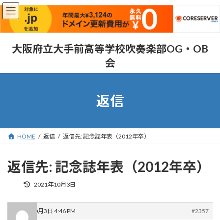
コ
ナ
大阪府立大手前高等学校吹奏楽部OG・OB
ン
ビ
会
テ
ゲ
ン
ー
ツ
シ
へ
ョ
返信
ス
ン
キ
に
ッ
移
プ
動
HOME
返信
返信先: 記念誌年表（2012年卒）
返信先: 記念誌年表（2012年卒）
最
2021年10月3日
終
更
新
2021年10月3日 4:46 PM
#2357
日