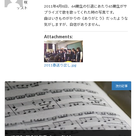
濵上 咲
時
2011年4月8日、64期生の引退にあたり65期生がサ
ゲスト
:
プライズで歌を歌ってくれた時の写真です。
曲はいきものがかりの《ありがとう》だったような
気がしますが、自信がありません。
Attachments:
2011春送り出し.jpg
次の記事